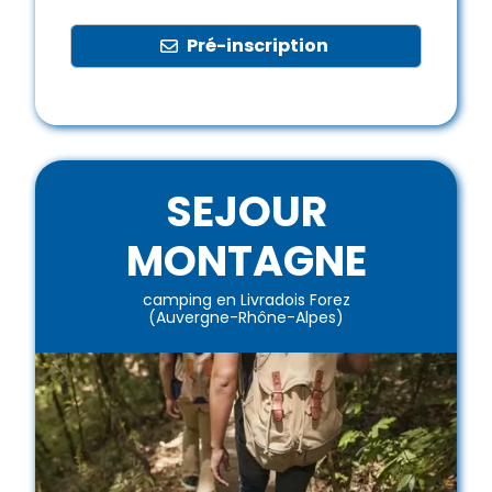
Pré-inscription
SEJOUR
MONTAGNE
camping en Livradois Forez
(Auvergne-Rhône-Alpes)