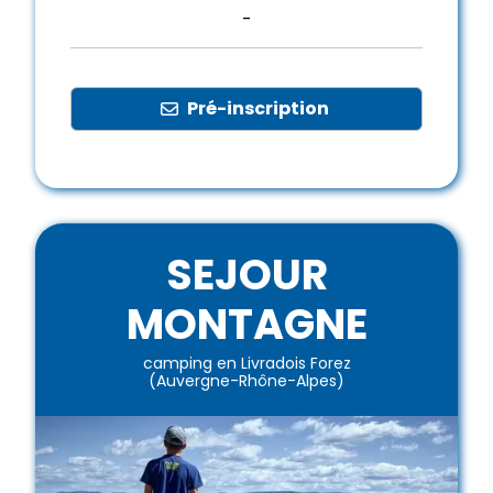
-
Pré-inscription
SEJOUR
MONTAGNE
camping en Livradois Forez
(Auvergne-Rhône-Alpes)