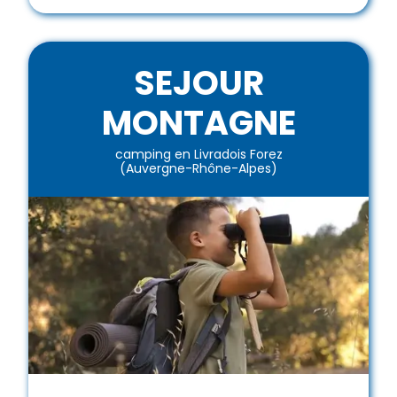
SEJOUR
MONTAGNE
camping en Livradois Forez
(Auvergne-Rhône-Alpes)